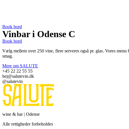
Videre
til
indhold
Book bord
Vinbar i Odense C
Book bord
Vælg mellem over 250 vine, flere serveres også pr. glas. Vores menu by
smag.
Mere om SALUTE
+45 22 22 55 55
hej@salutevin.dk
@salutevin
wine & bar | Odense
Alle rettigheder forbeholdes